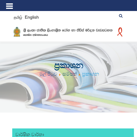
தமிழ்
English
ප්‍රකාශන
මුල් පිටුව
සම්පත්
ප්‍රකාශන
වාර්ෂික වාර්තා