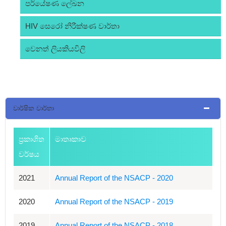
පර්යේෂණ ලේඛන
HIV සෙරෝ නිරීක්ෂණ වාර්තා
වෙනත් ලියකියවිලි
වාර්ෂික වාර්තා
ප්‍රකාශිත
මාතෘකාව
වර්ෂය
2021
Annual Report of the NSACP - 2020
2020
Annual Report of the NSACP - 2019
2019
Annual Report of the NSACP - 2018