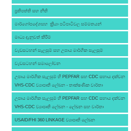
ප්‍රතිපත්ති සහ නීති
මාර්ගෝපදේශසහ ක්‍රියා පටිපාටිවල සම්මතයන්
මාධ්‍ය දැනුවත් කිරීම්
වැඩසටහන් සැලසුම් සහ උපාය මාර්ගික සැලසුම්
වැඩසටහන් සමාලෝචන
උපාය මාර්ගික සැලසුම් හි PEPFAR සහ CDC සහාය දක්වන
VHS-CDC ව්‍යාපෘති ලේඛන - තාක්ෂණික වාර්තා
උපාය මාර්ගික සැලසුම් හි PEPFAR සහ CDC සහාය දක්වන
VHS-CDC ව්‍යාපෘති ලේඛන - ලේඛන සහ වාර්තා
USAID/FHI 360 LINKAGE ව්‍යාපෘති ලේඛන