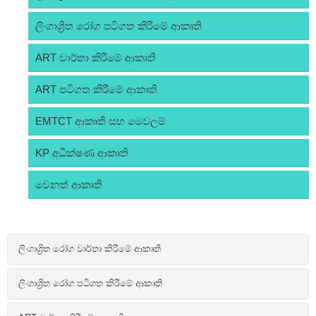
ලිංගාශ්‍රිත රෝග පටිගත කිරීමේ ආකෘති
ART වාර්තා කිරීමේ ආකෘති
ART පටිගත කිරීමේ ආකෘති
EMTCT ආකෘති සහ මෙවලම්
KP අධීක්ෂණ ආකෘති
වෙනත් ආකෘති
ලිංගාශ්‍රිත රෝග වාර්තා කිරීමේ ආකෘති
ලිංගාශ්‍රිත රෝග පටිගත කිරීමේ ආකෘති
Published
Title
PDF
Editable
Year
Format
Format