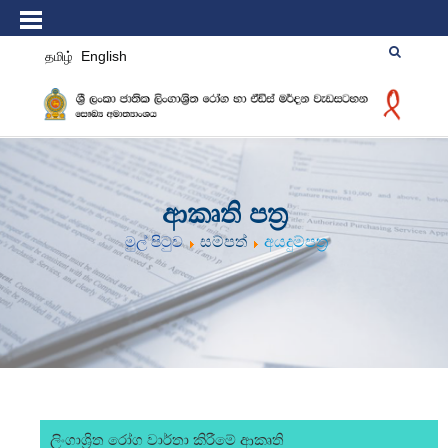
தமிழ்
English
ආකෘති පත්‍ර
මුල් පිටුව
සම්පත්
අයදුම්පත්‍ර
ලිංගාශ්‍රිත රෝග වාර්තා කිරීමේ ආකෘති