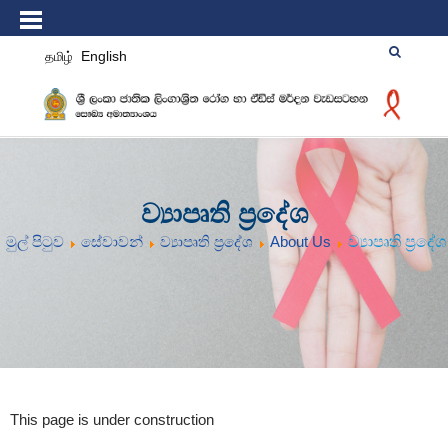
தமிழ்
English
ව්‍යාපෘති ප්‍රදේශ
මුල් පිටුව
සේවාවන්
ව්‍යාපෘති ප්‍රදේශ
About Us
ව්‍යාපෘති ප්‍රදේශ
This page is under construction