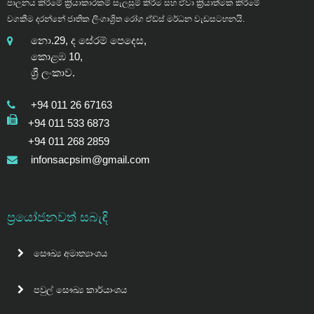
පාලනය කිරීමේ ක්‍රියාකාරකම් සැලසුම් කිරීම සහ ඒවා ක්‍රියාත්මක කිරීමේ
වගකීම දරන්නේ ජාතික ලිංගාශ්‍රිත රෝග ඒඩ්ස් මර්ධන වැඩසටහනයි.
නො.29, ද සේරම් පෙදෙස,
කොළඹ 10,
ශ්‍රී ලංකාව.
+94 011 26 67163
+94 011 533 6873
+94 011 268 2859
infonsacpsim@gmail.com
ප්‍රයෝජනවත් සබැඳි
සෞඛ්‍ය අමාත්‍යාංශය
පවුල් සෞඛ්‍ය කාර්යාංශය