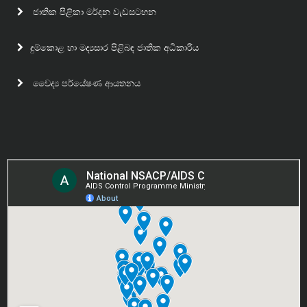
ජාතික පිළිකා මර්දන වැඩසටහන
දුම්කොළ හා මද්‍යසාර පිළිබඳ ජාතික අධිකාරිය
වෛද්‍ය පර්යේෂණ ආයතනය