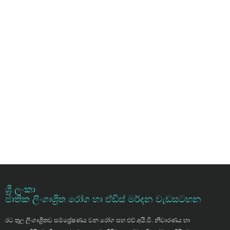
ශ්‍රී ලංකා
ජාතික ලිංගාශ්‍රිත රෝග හා ඒඩිස් මර්දන වැඩසටහන
රට තුල ලිංගාශ්‍රිතව සම්ප්‍රේෂණය වන රෝග සහ එච්.අයි.වී. නිවාරණය හා