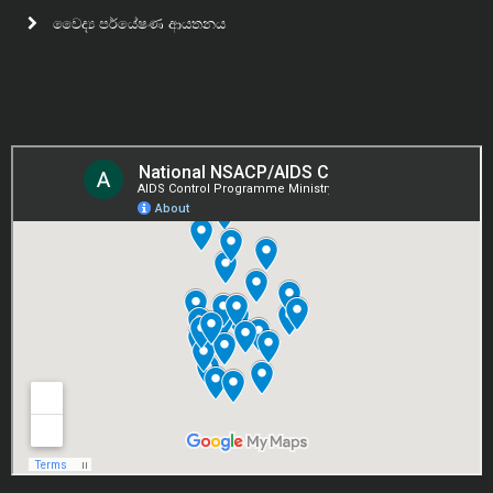
වෛද්‍ය පර්යේෂණ ආයතනය