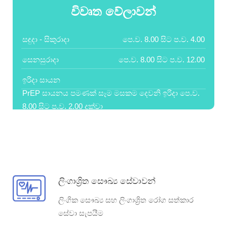
විවෘත වේලාවන්
සඳුදා - සිකුරාදා
පෙ.ව. 8.00 සිට ප.ව. 4.00
සෙනසුරාදා
පෙ.ව. 8.00 සිට ප.ව. 12.00
ඉරිදා සායන
PrEP සායනය පමණක් සෑම මසකම දෙවනි ඉරිදා පෙ.ව.
8.00 සිට ප.ව. 2.00 දක්වා
ප්‍රසිද්ධ නිවාඩු දිනයන්
සායන නොපැවැත්වේ
ලිංගාශ්‍රිත සෞඛ්‍ය සේවාවන්
ලිංගික සෞඛ්‍ය සහ ලිංගාශ්‍රිත රෝග සත්කාර
සේවා සැපයීම