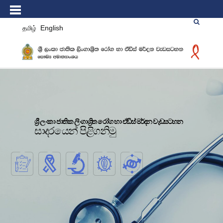
தமிழ்
English
ශ්‍රී ලංකා ජාතික ලිංගාශ්‍රිත රෝග හා ඒඩිස් මර්දන වැඩසටහන
සාදරයෙන් පිළිගනිමු