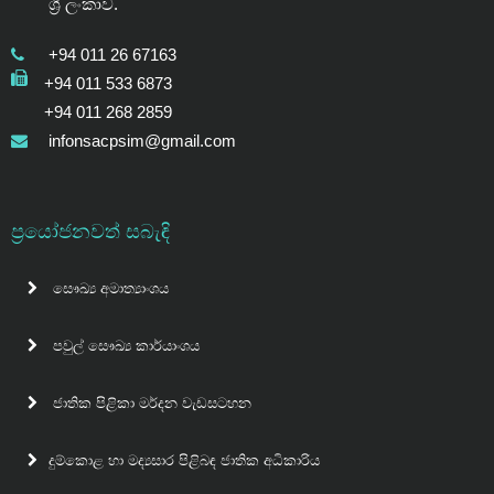
ශ්‍රී ලංකාව.
+94 011 26 67163
+94 011 533 6873
+94 011 268 2859
infonsacpsim@gmail.com
ප්‍රයෝජනවත් සබැඳි
සෞඛ්‍ය අමාත්‍යාංශය
පවුල් සෞඛ්‍ය කාර්යාංශය
ජාතික පිළිකා මර්දන වැඩසටහන
දුම්කොළ හා මද්‍යසාර පිළිබඳ ජාතික අධිකාරිය