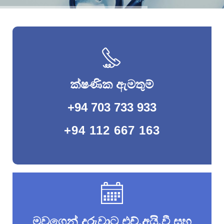
ක්ෂණික ඇමතුම්
+94 703 733 933
+94 112 667 163
මවගෙන් දරුවාට එච්.අයි.වී සහ