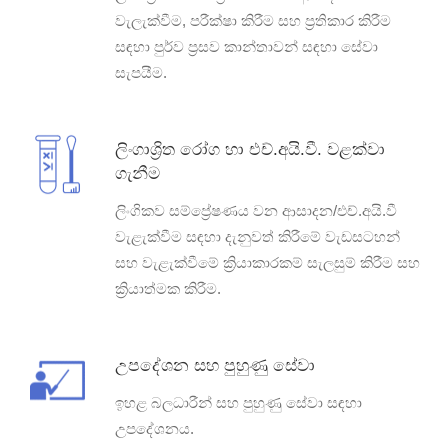
වැලැක්වීම, පරීක්ෂා කිරීම සහ ප්‍රතිකාර කිරීම
සඳහා පුර්ව ප්‍රසව කාන්තාවන් සඳහා සේවා
සැපයීම.
ලිංගාශ්‍රිත රෝග හා එච්.අයි.වී. වළක්වා
ගැනීම
ලිංගිකව සම්ප්‍රේෂණය වන ආසාදන/එච්.අයි.වී
වැළැක්වීම සඳහා දැනුවත් කිරීමේ වැඩසටහන්
සහ වැළැක්වීමේ ක්‍රියාකාරකම් සැලසුම් කිරීම සහ
ක්‍රියාත්මක කිරීම.
උපදේශන සහ පුහුණු සේවා
ඉහළ බලධාරීන් සහ පුහුණු සේවා සඳහා
උපදේශනය.