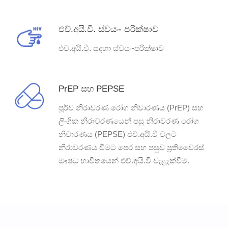
එච්.අයි.වී. ස්වයං- පරික්ෂාව
එච්.අයි.වී. සදහා ස්වයං-පරික්ෂාව
PrEP සහ PEPSE
පූර්ව නිරාවරණ රෝග නිවාරණය (PrEP) සහ
ලිංගික නිරාවරණයෙන් පසු නිරාවරණ රෝග
නිවාරණය (PEPSE) එච්.අයි.වී වලට
නිරාවරණය වීමට පෙර සහ පසුව ප්‍රතිවෛරස්
ඖෂධ භාවිතයෙන් එච්.අයි.වී වැළැක්වීම.