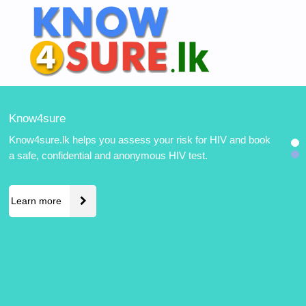
Know4sure
Know4sure.lk helps you assess your risk for HIV and book
a safe, confidential and anonymous HIV test.
Learn more