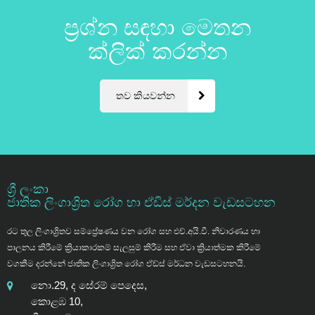
ප්‍රශ්න සඳහා මෙතන
ක්ලික් කරන්න
තව කියවන්න
ශ්‍රී ලංකා
ජාතික ලිංගාශ්‍රිත රෝග හා ඒඩිස් මර්දන වැඩසටහන
රට තුල ලිංගාශ්‍රිතව සම්ප්‍රේෂණය වන රෝග සහ එච්.අයි.වී. නිවාරණය හා
පාලනය කිරීමේ ක්‍රියාකාරකම් සැලසුම් කිරීම සහ ඒවා ක්‍රියාත්මක කිරීමේ
වගකීම දරන්නේ ජාතික ලිංගාශ්‍රිත රෝග ඒඩ්ස් මර්ධන වැඩසටහනයි.
නො.29, ද සේරම් පෙදෙස,
කොළඹ 10,