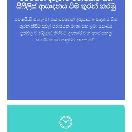
සිෆිලිස් ආසාදනය වීම තුරන් කරමු
එච්.අයි.වී සහ උපදංශය මවගෙන් දරුවාට ආසාදනය වීම
තුරන් කිරීම පුළුල් පරාසයක මාතෘ සහ ළමා සෞඛ්‍ය
ප්‍රතිඵල වැඩිදියුණු කිරීමට උපකාරී වන අතර සහශ්‍ර
සංවර්ධනයට සෘජුවම දායක වේ.