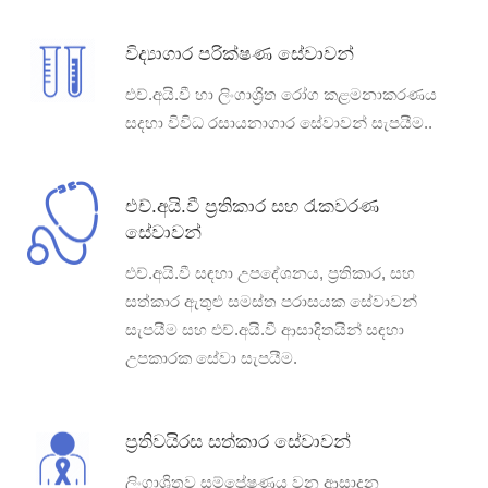
විද්‍යාගාර පරික්ෂණ සේවාවන්
එච්.අයි.වී හා ලිංගාශ්‍රිත රෝග කළමනාකරණය
සදහා විවිධ රසායනාගාර සේවාවන් සැපයීම..
එච්.අයි.වී ප්‍රතිකාර සහ රැකවරණ
සේවාවන්
එච්.අයි.වී සඳහා උපදේශනය, ප්‍රතිකාර, සහ
සත්කාර ඇතුළු සමස්ත පරාසයක සේවාවන්
සැපයීම සහ එච්.අයි.වී ආසාදිතයින් සඳහා
උපකාරක සේවා සැපයීම.
ප්‍රතිවයිරස සත්කාර සේවාවන්
ලිංගාශ්‍රිතව සම්ප්‍රේෂණය වන ආසාදන